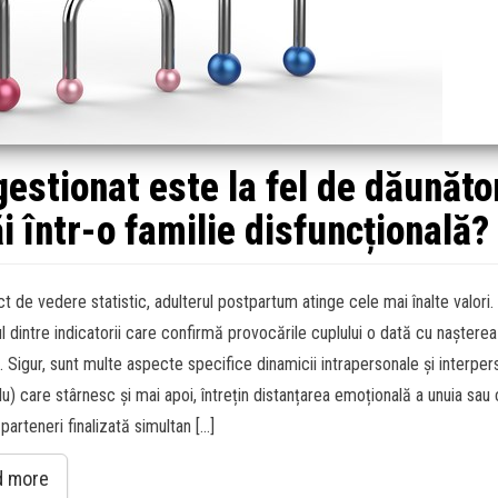
gestionat este la fel de dăunăto
ăi într-o familie disfuncțională?
t de vedere statistic, adulterul postpartum atinge cele mai înalte valori.
l dintre indicatorii care confirmă provocările cuplului o dată cu nașterea
. Sigur, sunt multe aspecte specifice dinamicii intrapersonale și interper
u) care stârnesc și mai apoi, întrețin distanțarea emoțională a unuia sau 
parteneri finalizată simultan […]
d more