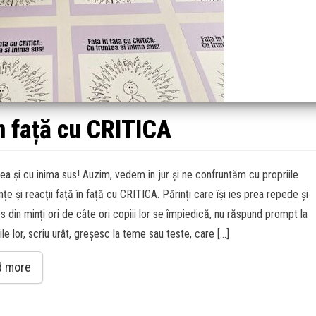
n față cu CRITICA
tea și cu inima sus! Auzim, vedem în jur și ne confruntăm cu propriile
țe și reacții față în față cu CRITICA. Părinți care își ies prea repede și
s din minți ori de câte ori copiii lor se împiedică, nu răspund prompt la
ile lor, scriu urât, greșesc la teme sau teste, care […]
d more