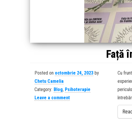
Față î
Posted on
octombrie 24, 2023
by
Cu frun
Chetu Camelia
experien
Category:
Blog
,
Psihoterapie
periculo
Leave a comment
întrebăr
Rea