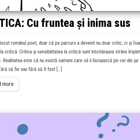
ITICA: Cu fruntea și inima sus
ăscut românul poet, doar că pe parcurs a devenit nu doar critic, ci și foa
 la critică. Critica și sensibilitatea la critică sunt întotdeauna strâns împle
e. Realitatea este că nu există oameni care să îi biciuiască pe cei din jur
 fără să fie sau fără să fi fost […]
d more