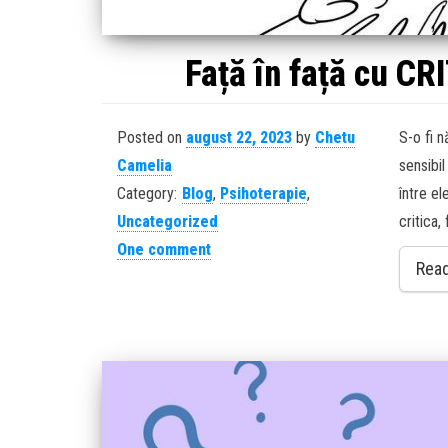
Față în față cu CR
Posted on
august 22, 2023
by
Chetu
S-o fi n
Camelia
sensibil
Category:
Blog
,
Psihoterapie
,
între el
Uncategorized
critica,
One comment
Rea