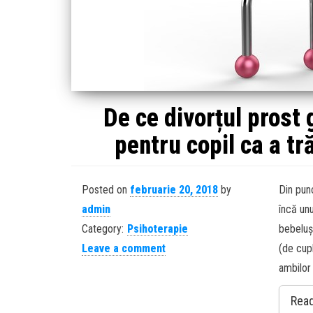
De ce divorțul prost 
pentru copil ca a tr
Posted on
februarie 20, 2018
by
Din punc
admin
încă unu
Category:
Psihoterapie
bebeluș
Leave a comment
(de cupl
ambilor 
Rea