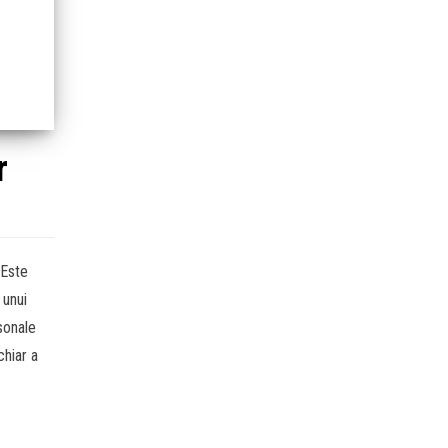
r
 Este
 unui
sonale
chiar a