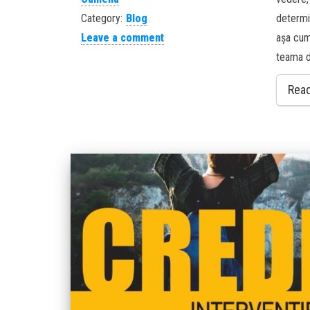
Category:
Blog
determi
Leave a comment
așa cum
teama d
Rea