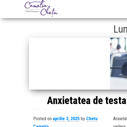
Camelia
Psihoterapeut
Chetu
Lu
Anxietatea de testa
Posted on
aprilie 3, 2025
by
Chetu
Anxieta
Camelia
vedere, 