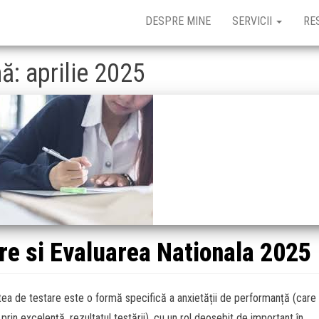
DESPRE MINE
SERVICII
RE
nă:
aprilie 2025
re si Evaluarea Nationala 2025
tea de testare este o formă specifică a anxietății de performanță (care 
prin excelență, rezultatul testării), cu un rol deosebit de important în