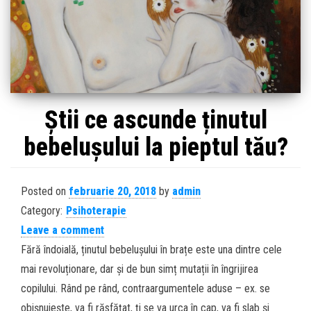
Știi ce ascunde ținutul
bebelușului la pieptul tău?
Posted on
februarie 20, 2018
by
admin
Category:
Psihoterapie
Leave a comment
Fără îndoială, ținutul bebelușului în brațe este una dintre cele
mai revoluționare, dar și de bun simț mutații în îngrijirea
copilului. Rând pe rând, contraargumentele aduse – ex. se
obișnuiește, va fi răsfățat, ți se va urca în cap, va fi slab și