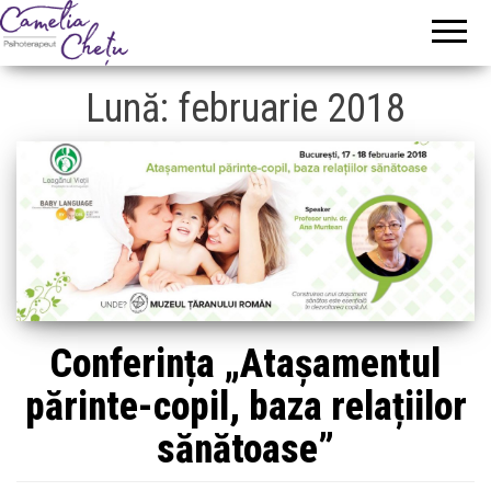
Camelia
Psihoterapeut
Chetu
Lună:
februarie 2018
Conferința „Atașamentul
părinte-copil, baza relațiilor
sănătoase”