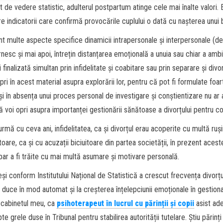
t de vedere statistic, adulterul postpartum atinge cele mai înalte valori. 
tre indicatorii care confirmă provocările cuplului o dată cu nașterea unui
unt multe aspecte specifice dinamicii intrapersonale și interpersonale (de
rnesc și mai apoi, întrețin distanțarea emoțională a unuia sau chiar a ambi
 finalizată simultan prin infidelitate și coabitare sau prin separare și divo
pri în acest material asupra explorării lor, pentru că pot fi formulate foa
și în absența unui proces personal de investigare și conștientizare nu ar a
ă voi opri asupra importanței gestionării sănătoase a divorțului pentru co
urmă cu ceva ani, infidelitatea, ca și divorțul erau acoperite cu multă ruș
toare, ca și cu acuzații biciuitoare din partea societății, în prezent aces
i par a fi trăite cu mai multă asumare și motivare personală.
și conform Institutului Național de Statistică a crescut frecvența divorțu
 duce în mod automat și la creșterea înțelepciunii emoționale în gestionar
 cabinetul meu, ca
psihoterapeut în lucrul cu părinții și copii
asist ad
pte grele duse în Tribunal pentru stabilirea autorității tutelare. Știu părinți