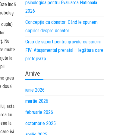
psihologica pentru Evaluarea Nationala
Este încă
2026
 bebeluș.
Concepția cu donator: Când le spunem
 cuplu)
copiilor despre donator
lor
rț. Nu
Grup de suport pentru gravide cu sarcini
rte multe
FIV: Atașamentul prenatal – legătura care
juta la
protejează
pii.
Arhive
ine grea
te două
iunie 2026
martie 2026
lui, asta
februarie 2026
ea lui.
esea la
octombrie 2025
 care își
aprilie 2025