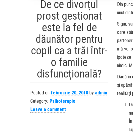
De ce divorțul
Din punc
prost gestionat
unul din
Sigur, s
este la fel de
care stâ
dăunător pentru
parteneri
copil ca a trăi într-
mă voi o
ipoteze 
o familie
nimic. M
disfuncțională?
Dacă în 
și apăsă
Posted on
februarie 20, 2018
by
admin
realităț
Category:
Psihoterapie
De
Leave a comment
nu
În
lu