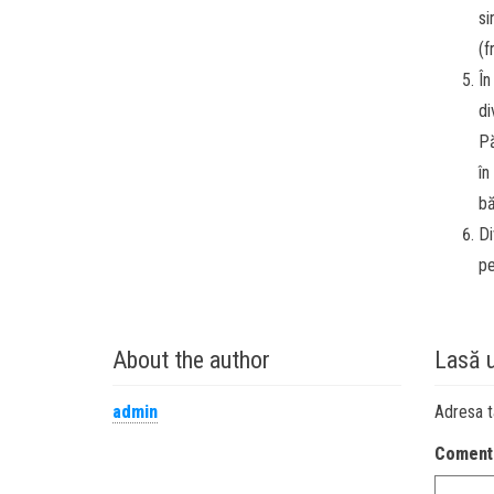
si
(f
În
di
Pă
în
bă
Di
pe
About the author
Lasă 
admin
Adresa t
Coment