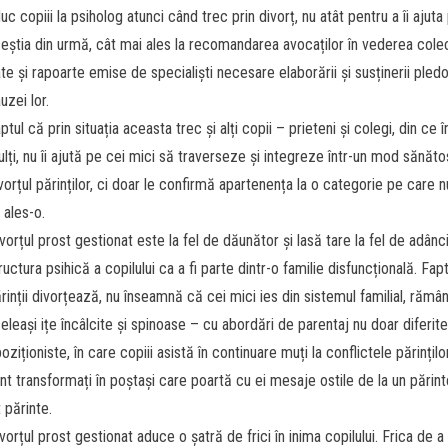
uc copiii la psiholog atunci când trec prin divorț, nu atât pentru a îi ajuta
eștia din urmă, cât mai ales la recomandarea avocaților în vederea colec
te și rapoarte emise de specialiști necesare elaborării și susținerii pledo
uzei lor.
ptul că prin situația aceasta trec și alți copii – prieteni și colegi, din ce 
lți, nu îi ajută pe cei mici să traverseze și integreze într-un mod sănăto
vorțul părinților, ci doar le confirmă apartenența la o categorie pe care n
 ales-o.
vorțul prost gestionat este la fel de dăunător și lasă tare la fel de adânci
ructura psihică a copilului ca a fi parte dintr-o familie disfuncțională. Fap
rinții divorțează, nu înseamnă că cei mici ies din sistemul familial, rămân
eleași ițe încâlcite și spinoase – cu abordări de parentaj nu doar diferite,
oziționiste, în care copiii asistă în continuare muți la conflictele părințilo
nt transformați în poștași care poartă cu ei mesaje ostile de la un părin
t părinte.
vorțul prost gestionat aduce o șatră de frici în inima copilului. Frica de 