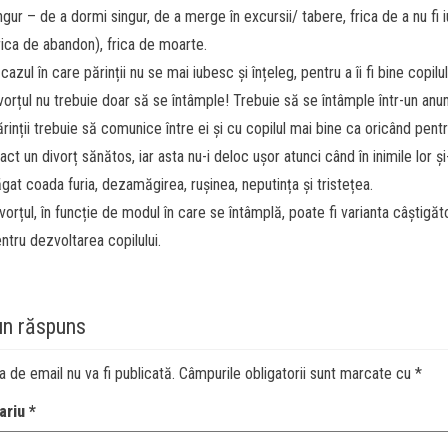
ngur – de a dormi singur, de a merge în excursii/ tabere, frica de a nu fi i
rica de abandon), frica de moarte.
 cazul în care părinții nu se mai iubesc și înțeleg, pentru a îi fi bine copilul
vorțul nu trebuie doar să se întâmple! Trebuie să se întâmple într-un anu
rinții trebuie să comunice între ei și cu copilul mai bine ca oricând pent
 act un divorț sănătos, iar asta nu-i deloc ușor atunci când în inimile lor ș
gat coada furia, dezamăgirea, rușinea, neputința și tristețea.
vorțul, în funcție de modul în care se întâmplă, poate fi varianta câștigă
ntru dezvoltarea copilului.
un răspuns
a de email nu va fi publicată.
Câmpurile obligatorii sunt marcate cu
*
ariu
*