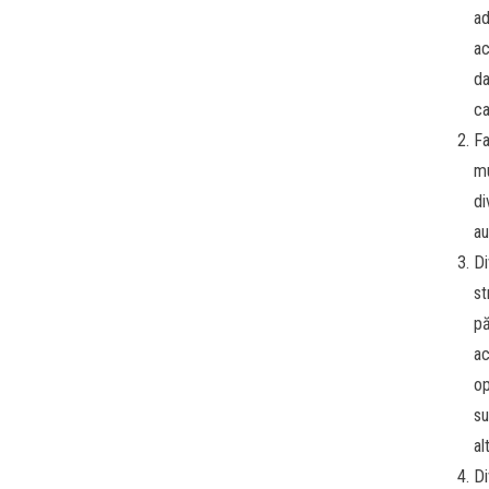
ad
ac
da
ca
Fa
mu
di
au
Di
st
pă
ac
op
su
al
Di