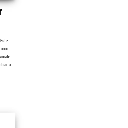
r
 Este
 unui
sonale
chiar a