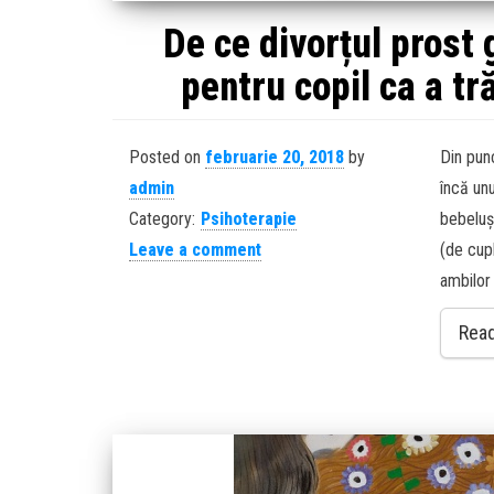
De ce divorțul prost 
pentru copil ca a tr
Posted on
februarie 20, 2018
by
Din punc
admin
încă unu
Category:
Psihoterapie
bebeluș
Leave a comment
(de cupl
ambilor 
Rea