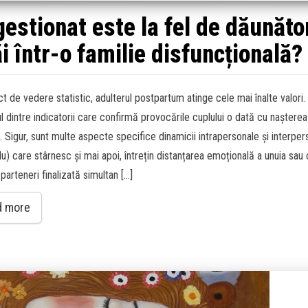
gestionat este la fel de dăunăto
ăi într-o familie disfuncțională?
t de vedere statistic, adulterul postpartum atinge cele mai înalte valori.
l dintre indicatorii care confirmă provocările cuplului o dată cu nașterea
. Sigur, sunt multe aspecte specifice dinamicii intrapersonale și interper
u) care stârnesc și mai apoi, întrețin distanțarea emoțională a unuia sau 
parteneri finalizată simultan […]
d more