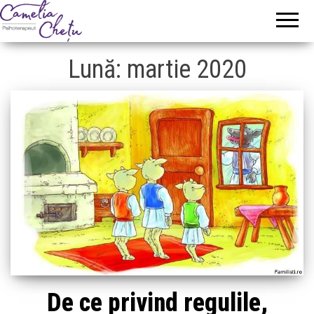
Camelia
Psihoterapeut
Chetu
Lună:
martie 2020
De ce privind regulile,