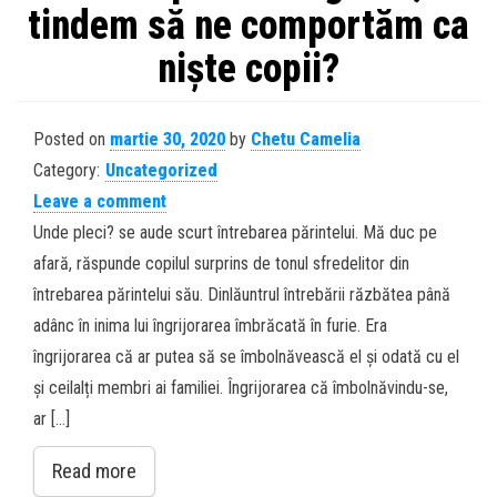
tindem să ne comportăm ca
niște copii?
Posted on
martie 30, 2020
by
Chetu Camelia
Category:
Uncategorized
Leave a comment
Unde pleci? se aude scurt întrebarea părintelui. Mă duc pe
afară, răspunde copilul surprins de tonul sfredelitor din
întrebarea părintelui său. Dinlăuntrul întrebării răzbătea până
adânc în inima lui îngrijorarea îmbrăcată în furie. Era
îngrijorarea că ar putea să se îmbolnăvească el și odată cu el
și ceilalți membri ai familiei. Îngrijorarea că îmbolnăvindu-se,
ar […]
Read more