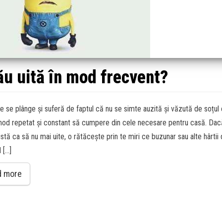
ău uită în mod frecvent?
e se plânge și suferă de faptul că nu se simte auzită și văzută de soțul e
 mod repetat și constant să cumpere din cele necesare pentru casă. Dacă
istă ca să nu mai uite, o rătăcește prin te miri ce buzunar sau alte hârtii
d […]
d more