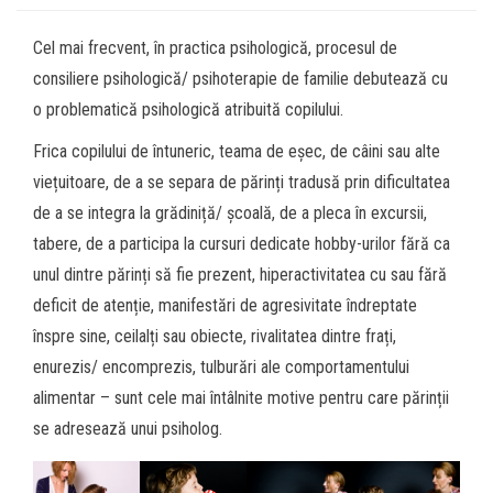
Cel mai frecvent, în practica psihologică, procesul de
consiliere psihologică/ psihoterapie de familie debutează cu
o problematică psihologică atribuită copilului.
Frica copilului de întuneric, teama de eșec, de câini sau alte
viețuitoare, de a se separa de părinți tradusă prin dificultatea
de a se integra la grădiniță/ școală, de a pleca în excursii,
tabere, de a participa la cursuri dedicate hobby-urilor fără ca
unul dintre părinți să fie prezent, hiperactivitatea cu sau fără
deficit de atenție, manifestări de agresivitate îndreptate
înspre sine, ceilalți sau obiecte, rivalitatea dintre frați,
enurezis/ encomprezis, tulburări ale comportamentului
alimentar – sunt cele mai întâlnite motive pentru care părinții
se adresează unui psiholog.