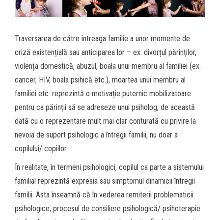
Traversarea de către întreaga familie a unor momente de
criză existențială sau anticiparea lor – ex. divorțul părinților,
violența domestică, abuzul, boala unui membru al familiei (ex.
cancer, HIV, boala psihică etc.), moartea unui membru al
familiei etc. reprezintă o motivație puternic mobilizatoare
pentru ca părinții să se adreseze unui psiholog, de această
dată cu o reprezentare mult mai clar conturată cu privire la
nevoia de suport psihologic a întregii familii, nu doar a
copilului/ copiilor.
În realitate, în termeni psihologici, copilul ca parte a sistemului
familial reprezintă expresia sau simptomul dinamicii întregii
familii. Asta înseamnă că în vederea remiterii problematicii
psihologice, procesul de consiliere psihologică/ psihoterapie