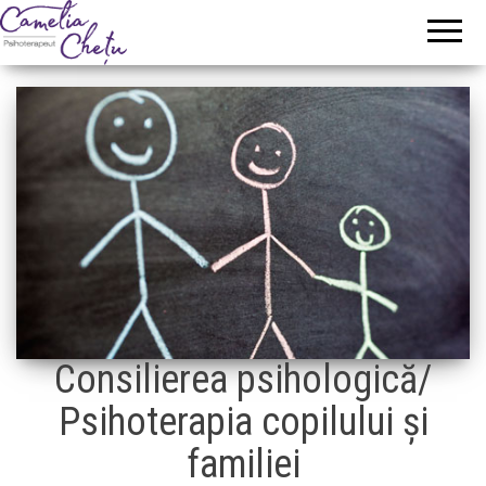
Camelia
Psihoterapeut
Chetu
Consilierea psihologică/
Psihoterapia copilului și
familiei