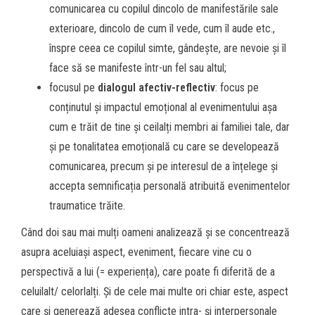
comunicarea cu copilul dincolo de manifestările sale
exterioare, dincolo de cum îl vede, cum îl aude etc.,
înspre ceea ce copilul simte, gândește, are nevoie și îl
face să se manifeste într-un fel sau altul;
focusul pe
dialogul afectiv-reflectiv
: focus pe
conținutul și impactul emoțional al evenimentului așa
cum e trăit de tine și ceilalți membri ai familiei tale, dar
și pe tonalitatea emoțională cu care se developează
comunicarea, precum și pe interesul de a înțelege și
accepta semnificația personală atribuită evenimentelor
traumatice trăite.
Când doi sau mai mulți oameni analizează și se concentrează
asupra aceluiași aspect, eveniment, fiecare vine cu o
perspectivă a lui (= experiența), care poate fi diferită de a
celuilalt/ celorlalți. Și de cele mai multe ori chiar este, aspect
care și generează adesea conflicte intra- și interpersonale