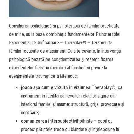
Consilierea psihologică și psihoterapia de familie practicate
de mine, au la bază combinația fundamentelor Psihoterapiei
Experiențialist-Unificatoare – Theraplay
®
– Terapiei de
familie focusate de atașament. Cu alte cuvinte, în intervenția
psihologică bazată pe conștientizarea și resemnificarea
experiențelor fiecărui membru al familiei cu privire la
evenimentele traumatice trăite aduc:
joaca așa cum e văzută în viziunea Theraplay
®,
ca
instrument în facilitarea nevoilor relațiilor sigure din
interiorul familiei și anume: structură, grijă, provocare și
implicare;
comunicarea intersubiectivă
părinte – copil ca
proces: părintele trece cu blândețe și înțelepciune în