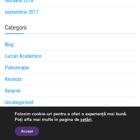
februarie 2018
septembrie 2017
Categorii
Blog
Lucrari Academice
Psihoterapie
Recenzii
Resurse
Uncategorized
Folosim cookie-uri pentru a oferi o experiență mai bună.
Poți afla mai multe în pagina de
setări
.
Built with
in
Romania.
© 2026 Camelia Chețu
Accept