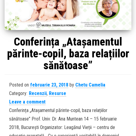
Conferința „Atașamentul
părinte-copil, baza relațiilor
sănătoase”
Posted on
februarie 23, 2018
by
Chetu Camelia
Category:
Recenzii
,
Resurse
Leave a comment
Conferința „Atașamentul părinte-copil, baza relațiilor
sănătoase” Prof. Univ. Dr. Ana Muntean 14 – 15 februarie
2018, București Organizator: Leagănul Vieții – centru de
educație prenatală Cu o experiență veritabilă în domeniul