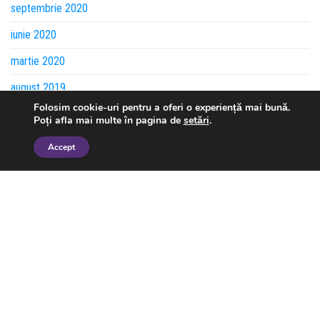
septembrie 2020
iunie 2020
martie 2020
august 2019
Folosim cookie-uri pentru a oferi o experiență mai bună.
iulie 2019
Poți afla mai multe în pagina de
setări
.
mai 2019
Accept
aprilie 2019
martie 2019
februarie 2019
ianuarie 2019
iulie 2018
iunie 2018