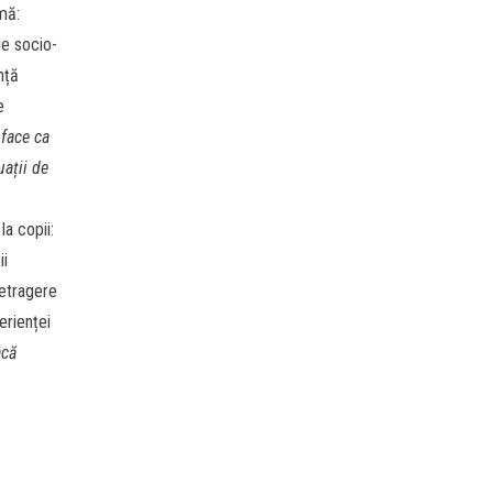
umă:
ie socio-
nță
e
 face ca
uații de
la copii:
ii
retragere
erienței
acă