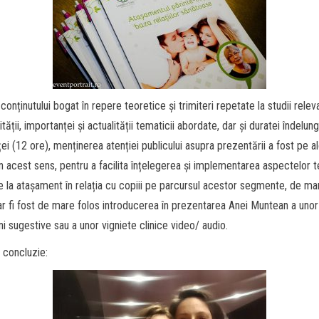
conținutului bogat în repere teoretice și trimiteri repetate la studii rele
ății, importanței și actualității tematicii abordate, dar și duratei îndelun
ței (12 ore), menținerea atenției publicului asupra prezentării a fost pe a
. În acest sens, pentru a facilita înțelegerea și implementarea aspectelor 
re la atașament în relația cu copiii pe parcursul acestor segmente, de ma
e ar fi fost de mare folos introducerea în prezentarea Anei Muntean a unor 
ni sugestive sau a unor vigniete clinice video/ audio.
e concluzie: