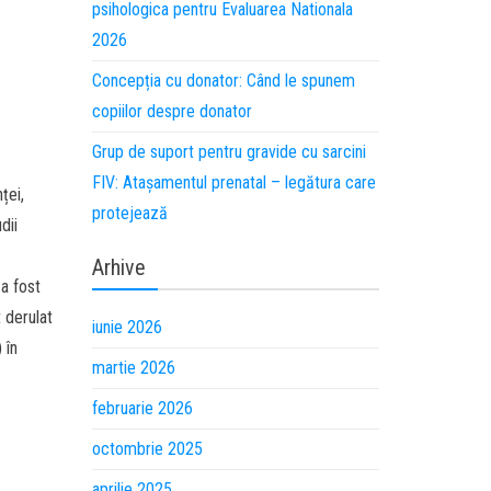
psihologica pentru Evaluarea Nationala
2026
Concepția cu donator: Când le spunem
copiilor despre donator
Grup de suport pentru gravide cu sarcini
FIV: Atașamentul prenatal – legătura care
ței,
protejează
dii
Arhive
 a fost
t derulat
iunie 2026
 în
martie 2026
februarie 2026
octombrie 2025
aprilie 2025