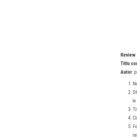
Review
Titlu co
Autor
: 
No
St
în
Ti
Cl
Fo
re