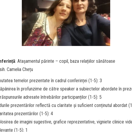
nferință
: Atașamentul părinte – copil, baza relațiilor sănătoase
psih. Camelia Chețu
utatea temelor prezentate în cadrul conferinței (1-5): 3
ăpânirea în profunzime de către speaker a subiectelor abordate în prez
 răspunsurile adresate întrebărilor participanților (1-5): 5
tlurile prezentărilor reflectă cu claritate și suficient conținutul abordat (1
aritatea prezentărilor (1-5): 4
losirea de imagini sugestive, grafice reprezentative, vigniete clinice vid
levante (1-5): 1