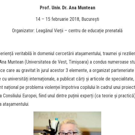
Prof. Univ. Dr. Ana Muntean
14 – 15 februarie 2018, București
Organizator: Leagănul Vieții – centru de educație prenatală
eriență veritabilă în domeniul cercetării atașamentului, traumei și rezilien
. Ana Muntean (Universitatea de Vest, Timișoara) a condus numeroase stu
ice care au gravitat în jurul acestor 3 elemente, a organizat parteneriate
ce cu universități internaționale, a publicat cărți și articole de specialitate,
nt național pe problema violenței împotriva copilului în cadrul unui proiec
 Consiliului Europei, fiind unul dintre puținii experți (ca teorie și practică)
a atașamentului.