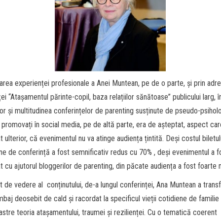
oarea experienței profesionale a Anei Muntean, pe de o parte, și prin adr
ei “Atașamentul părinte-copil, baza relațiilor sănătoase” publicului larg, î
ilor și multitudinea conferințelor de parenting susținute de pseudo-psiholo
promovați în social media, pe de altă parte, era de așteptat, aspect car
 ulterior, că evenimentul nu va atinge audiența țintită. Deși costul biletu
line de conferință a fost semnificativ redus cu 70% , deși evenimentul a f
 cu ajutorul bloggerilor de parenting, din păcate audiența a fost foarte 
t de vedere al conținutului, de-a lungul conferinței, Ana Muntean a trans
imbaj deosebit de cald și racordat la specificul vieții cotidiene de familie
oastre teoria atașamentului, traumei și rezilienței. Cu o tematică coerent