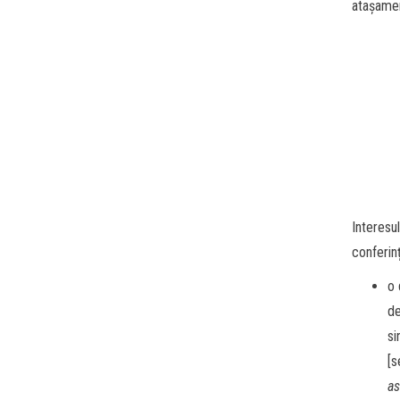
atașame
Interesu
conferinț
o 
de
si
[s
as