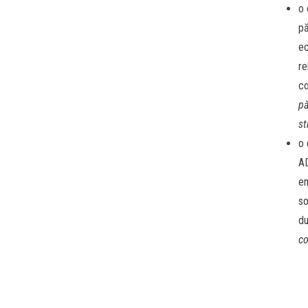
o 
pă
ec
re
co
pă
st
o 
AD
em
so
du
co