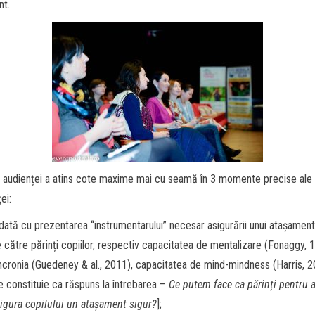
nt.
l audienței a atins cote maxime mai cu seamă în 3 momente precise ale
ei:
dată cu prezentarea “instrumentarului” necesar asigurării unui atașament
 către părinți copiilor, respectiv capacitatea de mentalizare (Fonaggy, 
ncronia (Guedeney & al., 2011), capacitatea de mind-mindness (Harris, 
e constituie ca răspuns la întrebarea –
Ce putem face ca părinți pentru a
igura copilului un atașament sigur?
];