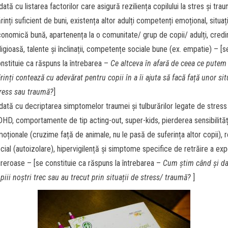
dată cu listarea factorilor care asigură reziliența copilului la stres și tra
rinți suficient de buni, existența altor adulți competenți emoțional, situaț
onomică bună, apartenența la o comunitate/ grup de copii/ adulți, credi
ligioasă, talente și înclinații, competențe sociale bune (ex. empatie) – [s
nstituie ca răspuns la întrebarea –
Ce altceva în afară de ceea ce putem
rinți contează cu adevărat pentru copii în a îi ajuta să facă față unor sit
ress sau traumă?
]
dată cu decriptarea simptomelor traumei și tulburărilor legate de stress 
HD, comportamente de tip acting-out, super-kids, pierderea sensibilităț
oționale (cruzime față de animale, nu le pasă de suferința altor copii), 
cial (autoizolare), hipervigilență și simptome specifice de retrăire a exp
reroase – [se constituie ca răspuns la întrebarea –
Cum știm când și d
piii noștri trec sau au trecut prin situații de stress/ traumă?
]