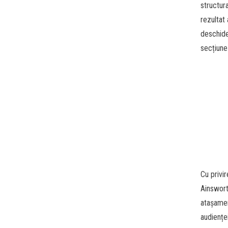
structura
rezultat 
deschider
secțiune 
Cu privir
Ainsworth
atașamen
audiențe