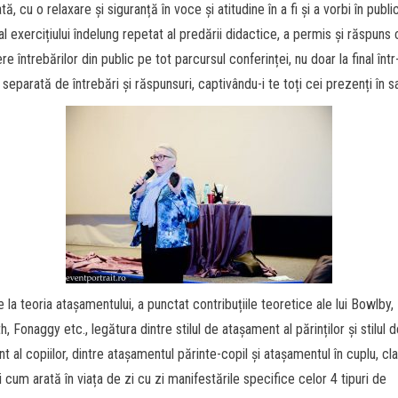
tă, cu o relaxare și siguranță în voce și atitudine în a fi și a vorbi în publi
al exercițiului îndelung repetat al predării didactice, a permis și răspuns 
e întrebărilor din public pe tot parcursul conferinței, nu doar la final într
separată de întrebări și răspunsuri, captivându-i te toți cei prezenți în sa
e la teoria atașamentului, a punctat contribuțiile teoretice ale lui Bowlby,
, Fonaggy etc., legătura dintre stilul de atașament al părinților și stilul 
t al copiilor, dintre atașamentul părinte-copil și atașamentul în cuplu, cla
i cum arată în viața de zi cu zi manifestările specifice celor 4 tipuri de