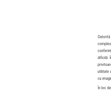
Datorită 
complexit
conferin
dificilă
privitoa
utilitat
cu imagi
În loc d