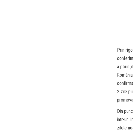
Prin rig
conferinț
a părinț
România 
confirmat
2 zile p
promovat
Din punc
într-un l
zilele n