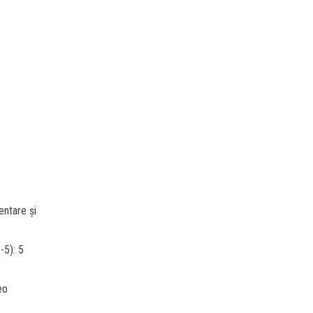
entare și
-5): 5
eo