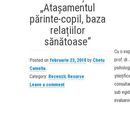
„Atașamentul
părinte-copil, baza
relațiilor
sănătoase”
Cu o exp
prof. dr
Posted on
februarie 23, 2018
by
Chetu
psiholog
Camelia
științifi
Category:
Recenzii
,
Resurse
consulta
Leave a comment
sub egida
evaluare