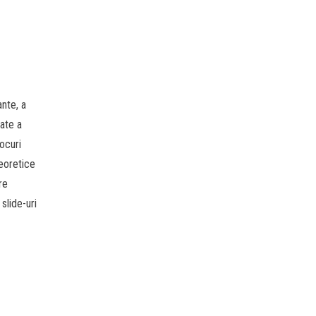
vante, a
gate a
locuri
teoretice
re
slide-uri