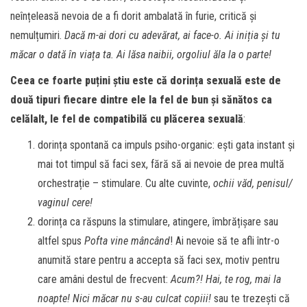
neînțeleasă nevoia de a fi dorit ambalată în furie, critică și
nemulțumiri.
Dacă m-ai dori cu adevărat, ai face-o. Ai iniția și tu
măcar o dată în viața ta. Ai lăsa naibii, orgoliul ăla la o parte!
Ceea ce foarte puțini știu este că dorința sexuală este de
două tipuri fiecare dintre ele la fel de bun și sănătos ca
celălalt, le fel de compatibilă cu plăcerea sexuală
:
dorința spontană ca impuls psiho-organic: ești gata instant și
mai tot timpul să faci sex, fără să ai nevoie de prea multă
orchestrație – stimulare. Cu alte cuvinte,
ochii văd, penisul/
vaginul cere!
dorința ca răspuns la stimulare, atingere, îmbrățișare sau
altfel spus
Pofta vine mâncând
! Ai nevoie să te afli într-o
anumită stare pentru a accepta să faci sex, motiv pentru
care amâni destul de frecvent:
Acum?! Hai, te rog, mai la
noapte! Nici măcar nu s-au culcat copiii!
sau te trezești că