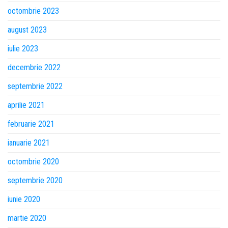
octombrie 2023
august 2023
iulie 2023
decembrie 2022
septembrie 2022
aprilie 2021
februarie 2021
ianuarie 2021
octombrie 2020
septembrie 2020
iunie 2020
martie 2020