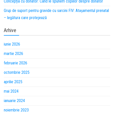
Concepția cu donator: Când le spunem copiilor despre donator
Grup de suport pentru gravide cu sarcini FIV: Atașamentul prenatal
– legătura care protejează
Arhive
iunie 2026
martie 2026
februarie 2026
octombrie 2025
aprilie 2025
mai 2024
ianuarie 2024
noiembrie 2023