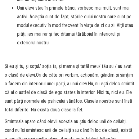
Unii elevi stau în primele bănci, vorbesc mai mult, sunt mai
activi. Aceștia sunt de fapt, stările eului nostru care sunt pe
modul executiv în mod frecvent în viața de zi cu zi. Alții stau
pitiți, ies mai rar și fac ditamai tărăboiul în interiorul și
exteriorul nostru.
Și eu și tu, și soțul/ soția ta, și mama și tatăl meu/ tău au / au avut
o clasă de elevi.Ori de câte ori vorbim, acționăm, gândim și simțim
o facem din interiorul unei părți, a unui elev.Nu, nu ești deloc smintit
că ai o astfel de clasă de ego states în interior. Nici tu, nici eu. Ele
sunt părți normale ale psihicului sănătos. Clasele noastre sunt însă
total diferite. Nu există două clase la fel.
Sminteala apare când elevii aceștia nu știu deloc unii de ceilalți,
cand nu își amintesc unii de ceilalți sau când în loc de clasă, există
o școală cu mai multe clase. Acesta este tabloul tulburării