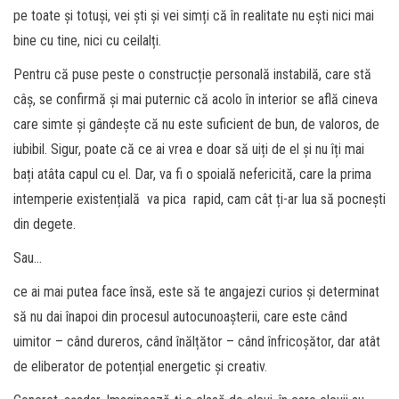
pe toate și totuși, vei ști și vei simți că în realitate nu ești nici mai
bine cu tine, nici cu ceilalți.
Pentru că puse peste o construcție personală instabilă, care stă
câș, se confirmă și mai puternic că acolo în interior se află cineva
care simte și gândește că nu este suficient de bun, de valoros, de
iubibil. Sigur, poate că ce ai vrea e doar să uiți de el și nu îți mai
bați atâta capul cu el. Dar, va fi o spoială nefericită, care la prima
intemperie existențială va pica rapid, cam cât ți-ar lua să pocnești
din degete.
Sau…
ce ai mai putea face însă, este să te angajezi curios și determinat
să nu dai înapoi din procesul autocunoașterii, care este când
uimitor – când dureros, când înălțător – când înfricoșător, dar atât
de eliberator de potențial energetic și creativ.