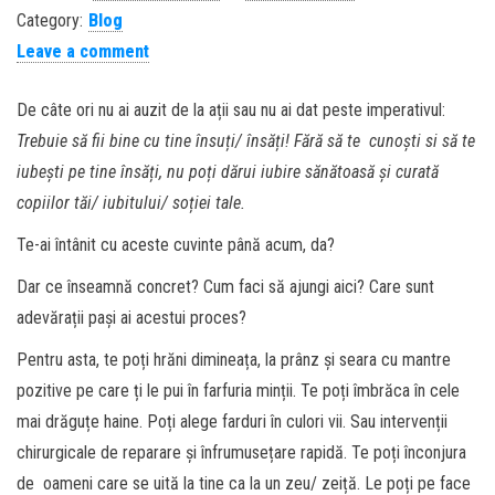
Category:
Blog
Leave a comment
De câte ori nu ai auzit de la ații sau nu ai dat peste imperativul:
Trebuie să fii bine cu tine însuți/ însăți! Fără să te cunoști si să te
iubești pe tine însăți, nu poți dărui iubire sănătoasă și curată
copiilor tăi/ iubitului/ soției tale.
Te-ai întânit cu aceste cuvinte până acum, da?
Dar ce înseamnă concret? Cum faci să ajungi aici? Care sunt
adevărații pași ai acestui proces?
Pentru asta, te poți hrăni dimineața, la prânz și seara cu mantre
pozitive pe care ți le pui în farfuria minții. Te poți îmbrăca în cele
mai drăguțe haine. Poți alege farduri în culori vii. Sau intervenții
chirurgicale de reparare și înfrumusețare rapidă. Te poți înconjura
de oameni care se uită la tine ca la un zeu/ zeiță. Le poți pe face