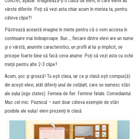
Concret, așadar. Imaginează-ți o clasă de elevi, în care elevii au
vârste diferite. Poți să vezi asta chiar acum în mintea ta, pentru
câteva clipe?!
Păstrează această imagine în minte pentru că o vom accesa în
continuare mai îndeaproape. Bun…, fiecare dintre elevi are un nume
și o vârstă, anumite caracteristici, un profil al lui și implicit, se
pricepe foarte bine să facă ceva anume. Poți să vezi asta cu ochii
minții pentru alte 2-3 clipe?
Acum, șoc și groază! Tu ești clasa, iar ca și clasă ești compus(ă)
din acești elevi, atât diferiți unul de celălalt, care se numesc stări
ale eului (ego states). Femeia de fier. Femme fatale. Comediantul.
Muc cel mic. Paznicul – sunt doar câteva exemple de stări
posibile ale eului/ elevi prezenți în clasă.