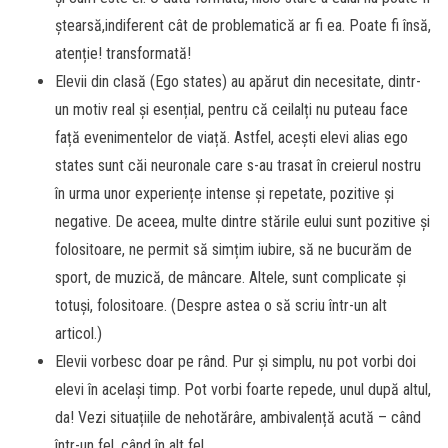
ștearsă,indiferent cât de problematică ar fi ea. Poate fi însă,
atenție! transformată!
Elevii din clasă (Ego states) au apărut din necesitate, dintr-
un motiv real și esențial, pentru că ceilalți nu puteau face
față evenimentelor de viață. Astfel, acești elevi alias ego
states sunt căi neuronale care s-au trasat în creierul nostru
în urma unor experiențe intense și repetate, pozitive și
negative. De aceea, multe dintre stările eului sunt pozitive și
folositoare, ne permit să simțim iubire, să ne bucurăm de
sport, de muzică, de mâncare. Altele, sunt complicate și
totuși, folositoare. (Despre astea o să scriu într-un alt
articol.)
Elevii vorbesc doar pe rând. Pur și simplu, nu pot vorbi doi
elevi în același timp. Pot vorbi foarte repede, unul după altul,
da! Vezi situațiile de nehotărâre, ambivalență acută – când
într-un fel, când în alt fel.