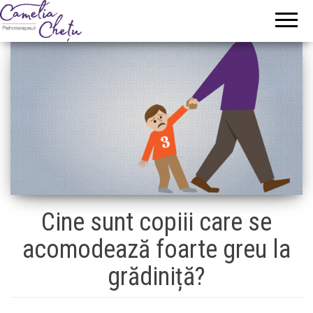
Camelia
Psihoterapeut
Chetu
Cine sunt copiii care se
acomodează foarte greu la
grădiniță?