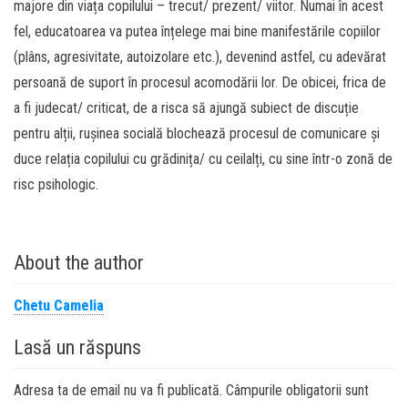
majore din viața copilului – trecut/ prezent/ viitor. Numai în acest
fel, educatoarea va putea înțelege mai bine manifestările copiilor
(plâns, agresivitate, autoizolare etc.), devenind astfel, cu adevărat
persoană de suport în procesul acomodării lor. De obicei, frica de
a fi judecat/ criticat, de a risca să ajungă subiect de discuție
pentru alții, rușinea socială blochează procesul de comunicare și
duce relația copilului cu grădinița/ cu ceilalți, cu sine într-o zonă de
risc psihologic.
About the author
Chetu Camelia
Lasă un răspuns
Adresa ta de email nu va fi publicată.
Câmpurile obligatorii sunt