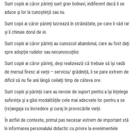
Sunt copiii ai căror părinți sunt grav bolnavi, indiferent dacă li se
aduce și lor la cunoștință sau nu.
Sunt copii ai căror părinți lucrează în străinătate, pe care îi văd rar
și îi chinuie dorul de ei.
Sunt copiii ai căror părinți au cunoscut abandonul, care au fost dați
spre adopție rudelor sau necunoscuților.
Sunt copiii ai căror părinți, deși realizează că trebuie să își vadă
de mersul firesc al vieții – serviciu/ grădiniță, li se pare extrem de
dificil să nu fie unii lângă ceilalți timp de câteva ore.
Sunt copiii și părinții care au nevoie de suport pentru a își înțelege
suferința și a găsi modalitățile cele mai adecvate lor pentru a se
(re)angaja cu încredere și curaj în provocările vieții.
În astfel de contexte, primul pas necesar extrem de important stă
în informarea personalului didactic cu privire la evenimentele