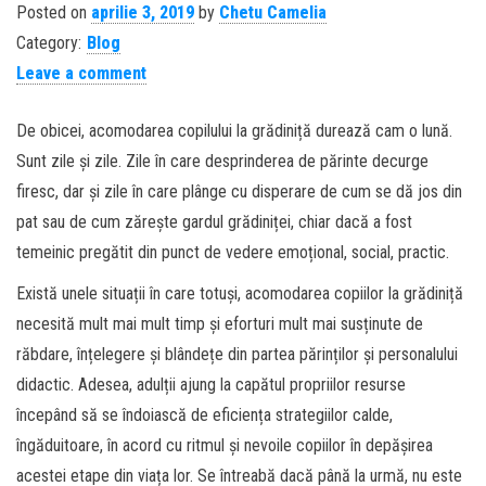
Posted on
aprilie 3, 2019
by
Chetu Camelia
Category:
Blog
Leave a comment
De obicei, acomodarea copilului la grădiniță durează cam o lună.
Sunt zile și zile. Zile în care desprinderea de părinte decurge
firesc, dar și zile în care plânge cu disperare de cum se dă jos din
pat sau de cum zărește gardul grădiniței, chiar dacă a fost
temeinic pregătit din punct de vedere emoțional, social, practic.
Există unele situații în care totuși, acomodarea copiilor la grădiniță
necesită mult mai mult timp și eforturi mult mai susținute de
răbdare, înțelegere și blândețe din partea părinților și personalului
didactic. Adesea, adulții ajung la capătul propriilor resurse
începând să se îndoiască de eficiența strategiilor calde,
îngăduitoare, în acord cu ritmul și nevoile copiilor în depășirea
acestei etape din viața lor. Se întreabă dacă până la urmă, nu este