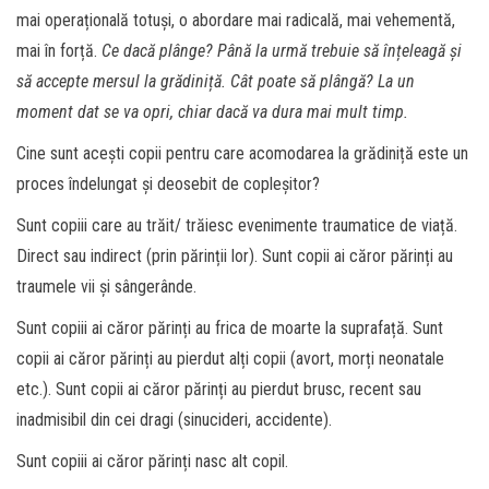
mai operațională totuși, o abordare mai radicală, mai vehementă,
mai în forță.
Ce dacă plânge? Până la urmă trebuie să înțeleagă și
să accepte mersul la grădiniță. Cât poate să plângă? La un
moment dat se va opri, chiar dacă va dura mai mult timp.
Cine sunt acești copii pentru care acomodarea la grădiniță este un
proces îndelungat și deosebit de copleșitor?
Sunt copiii care au trăit/ trăiesc evenimente traumatice de viață.
Direct sau indirect (prin părinții lor). Sunt copii ai căror părinți au
traumele vii și sângerânde.
Sunt copiii ai căror părinți au frica de moarte la suprafață. Sunt
copii ai căror părinți au pierdut alți copii (avort, morți neonatale
etc.). Sunt copii ai căror părinți au pierdut brusc, recent sau
inadmisibil din cei dragi (sinucideri, accidente).
Sunt copiii ai căror părinți nasc alt copil.