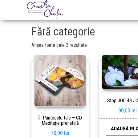
Camelia
Psihoterapeut
Chetu
Fără categorie
Afișez toate cele 3 rezultate
Stop JOC 48 J
90,00
lei
În Pântecele tale – CD
Meditație prenatală
ADAUGĂ ÎN 
70,00
lei